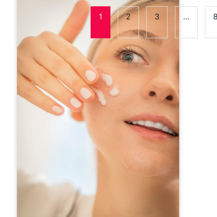
1
2
3
…